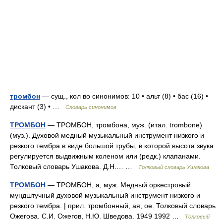
тромбон
— сущ., кол во синонимов: 10 • альт (8) • бас (16) •
дискант (3) • …
Словарь синонимов
ТРОМБОН
— ТРОМБОН, тромбона, муж. (итал. trombone)
(муз.). Духовой медный музыкальный инструмент низкого и
резкого тембра в виде большой трубы, в которой высота звука
регулируется выдвижным коленом или (редк.) клапанами.
Толковый словарь Ушакова. Д.Н.… …
Толковый словарь Ушакова
ТРОМБОН
— ТРОМБОН, а, муж. Медный оркестровый
мундштучный духовой музыкальный инструмент низкого и
резкого тембра. | прил. тромбонный, ая, ое. Толковый словарь
Ожегова. С.И. Ожегов, Н.Ю. Шведова. 1949 1992 …
Толковый