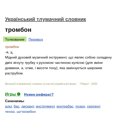
Український тлумачний словник
тромбон
Толкование
Перевод
тромбон
-а,
ч.
Мідний духовий музичний інструмент, що являє собою складену
двічі зігнуту трубку з рухомою частиною-кулісою (для зміни
довжини, а, отже, і висоти тону), яка закінчується широким
раструбом.
Великий тлумачний словник сучасної української мови. - "Перун"
.
2005
.
Игры ⚽
Нужен реферат?
Синонимы
:
альт
,
бас
,
дискант
,
инструмент
,
контрабас
,
позон
,
серпент
,
тенор
,
цугтромбон