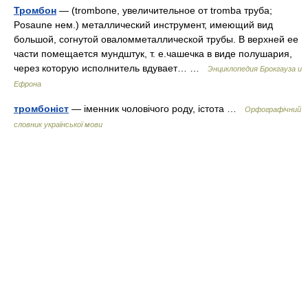
Тромбон
— (trombone, увеличительное от tromba труба;
Posaune нем.) металлический инструмент, имеющий вид
большой, согнутой оваломметаллической трубы. В верхней ее
части помещается мундштук, т. е.чашечка в виде полушария,
через которую исполнитель вдувает… …
Энциклопедия Брокгауза и
Ефрона
тромбоніст
— іменник чоловічого роду, істота …
Орфографічний
словник української мови