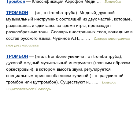
Тромбон
— Классификация Аэрофон Медн …
Википедия
ТРОМБОН
— (ит., от tromba труба). Медный, духовой
музыкальный инструмент, состоящий из двух частей, которые,
раздвигаясь и сдвигаясь во время игры, производят
разнообразные тоны. Словарь иностранных слов, вошедших в
состав русского языка. Чудинов А.Н.,… …
Словарь иностранных
слов русского языка
ТРОМБОН
— (итал. trombone увеличит. от tromba труба),
духовой медный музыкальный инструмент (главным образом
оркестровый), в котором высота звука регулируется
специальным приспособлением кулисой (т. н. раздвижной
тромбон или цугтромбон). Существуют и… …
Большой
Энциклопедический словарь