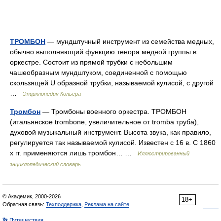
ТРОМБОН
— мундштучный инструмент из семейства медных,
обычно выполняющий функцию тенора медной группы в
оркестре. Состоит из прямой трубки с небольшим
чашеобразным мундштуком, соединенной с помощью
скользящей U образной трубки, называемой кулисой, с другой
…
Энциклопедия Кольера
Тромбон
— Тромбоны военного оркестра. ТРОМБОН
(итальянское trombone, увеличительное от tromba труба),
духовой музыкальный инструмент. Высота звука, как правило,
регулируется так называемой кулисой. Известен с 16 в. С 1860
х гг. применяются лишь тромбон… …
Иллюстрированный
энциклопедический словарь
© Академик, 2000-2026
18+
Обратная связь:
Техподдержка
,
Реклама на сайте
👣 Путешествия